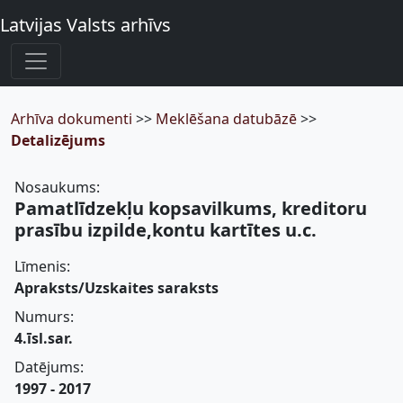
Latvijas Valsts arhīvs
Arhīva dokumenti
>>
Meklēšana datubāzē
>>
Detalizējums
Nosaukums:
Pamatlīdzekļu kopsavilkums, kreditoru
prasību izpilde,kontu kartītes u.c.
Līmenis:
Apraksts/Uzskaites saraksts
Numurs:
4.īsl.sar.
Datējums:
1997 - 2017