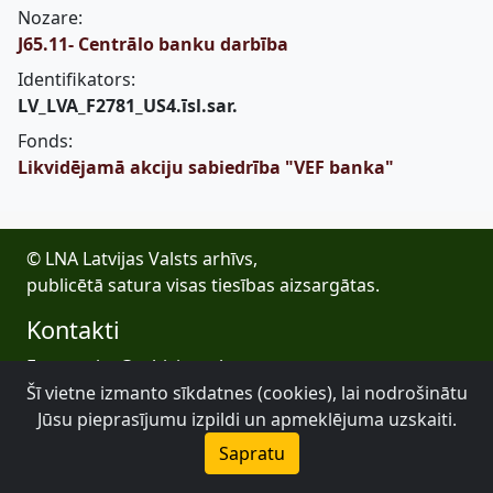
Nozare:
J65.11- Centrālo banku darbība
Identifikators:
LV_LVA_F2781_US4.īsl.sar.
Fonds:
Likvidējamā akciju sabiedrība "VEF banka"
© LNA Latvijas Valsts arhīvs,
publicētā satura visas tiesības aizsargātas.
Kontakti
E-pasts: lva@arhivi.gov.lv
Šī vietne izmanto sīkdatnes (cookies), lai nodrošinātu
Tālrunis: +371 20027447
Bezdelīgu 1A, Rīga
Jūsu pieprasījumu izpildi un apmeklējuma uzskaiti.
Latvijas Valsts arhīvs
Sapratu