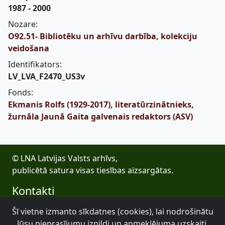
1987 - 2000
Nozare:
O92.51- Bibliotēku un arhīvu darbība, kolekciju
veidošana
Identifikators:
LV_LVA_F2470_US3v
Fonds:
Ekmanis Rolfs (1929-2017), literatūrzinātnieks,
žurnāla Jaunā Gaita galvenais redaktors (ASV)
© LNA Latvijas Valsts arhīvs,
publicētā satura visas tiesības aizsargātas.
Kontakti
E-pasts: lva@arhivi.gov.lv
Šī vietne izmanto sīkdatnes (cookies), lai nodrošinātu
Tālrunis: +371 20027447
Jūsu pieprasījumu izpildi un apmeklējuma uzskaiti.