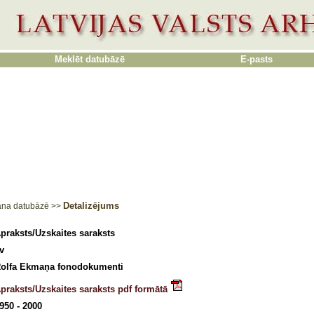
Meklēt datubāzē
E-pasts
Detalizējums
ana datubāzē
>>
praksts/Uzskaites saraksts
v
olfa Ekmaņa fonodokumenti
praksts/Uzskaites saraksts pdf formātā
950 - 2000