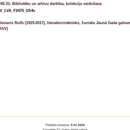
92.51- Bibliotēku un arhīvu darbība, kolekciju veidošana
V_LVA_F2470_US4v
kmanis Rolfs (1929-2017), literatūrzinātnieks, žurnāla Jaunā Gaita galve
ASV)
Pēdējās izmaiņas:
5.01.2026
Copyright © Latvijas Valsts arhīvs