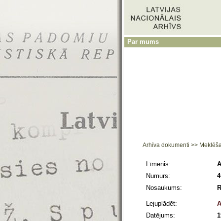
Par mums
Arhīva dokumenti
>>
Meklēš
Līmenis:
A
Numurs:
4
Nosaukums:
R
Lejuplādēt:
A
Datējums:
1