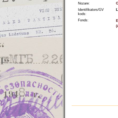
Nozare:
O
Identifikators/GV
L
kods:
Fonds:
E
(