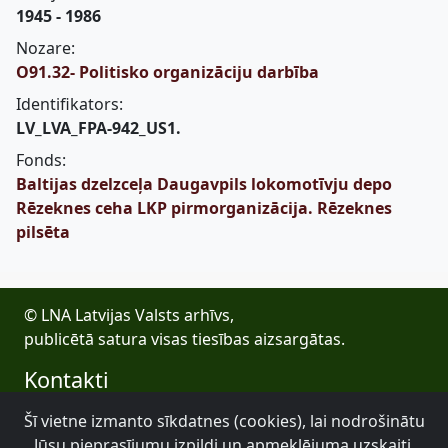
1945 - 1986
Nozare:
O91.32- Politisko organizāciju darbība
Identifikators:
LV_LVA_FPA-942_US1.
Fonds:
Baltijas dzelzceļa Daugavpils lokomotīvju depo
Rēzeknes ceha LKP pirmorganizācija. Rēzeknes
pilsēta
© LNA Latvijas Valsts arhīvs,
publicētā satura visas tiesības aizsargātas.
Kontakti
E-pasts: lva@arhivi.gov.lv
Šī vietne izmanto sīkdatnes (cookies), lai nodrošinātu
Tālrunis: +371 20027447
Jūsu pieprasījumu izpildi un apmeklējuma uzskaiti.