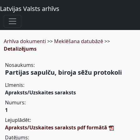
Latvijas Valsts arhīvs
Arhīva dokumenti
>>
Meklēšana datubāzē
>>
Detalizējums
Nosaukums:
Partijas sapulču, biroja sēžu protokoli
Līmenis:
Apraksts/Uzskaites saraksts
Numurs:
1
Lejuplādēt:
Apraksts/Uzskaites saraksts pdf formātā
Datējums: