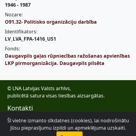
1946 - 1987
Nozare:
O91.32- Politisko organizāciju darbība
Identifikators:
LV_LVA_FPA-1416_US1
Fonds:
Daugavpils gaļas rūpniecības ražošanas apvienības
LKP pirmorganizācija. Daugavpils pilsēta
© LNA Latvijas Valsts arhīvs,
publicētā satura visas tiesības aizsargātas.
Kontakti
E-pasts: lva@arhivi.gov.lv
Šī vietne izmanto sīkdatnes (cookies), lai nodrošinātu
Tālrunis: +371 20027447
Jūsu pieprasījumu izpildi un apmeklējuma uzskaiti.
Bezdelīgu 1A, Rīga