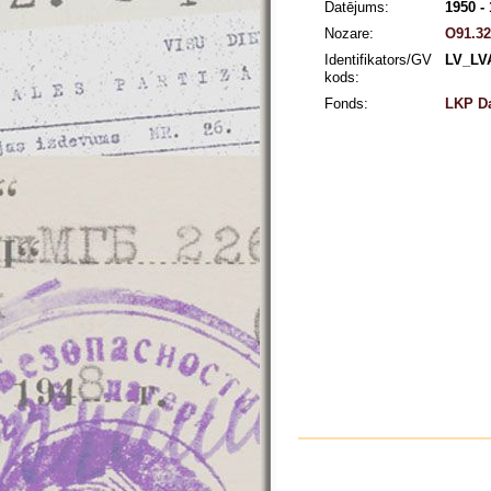
Datējums:
1950 -
Nozare:
O91.32
Identifikators/GV
LV_LV
kods:
Fonds:
LKP Da