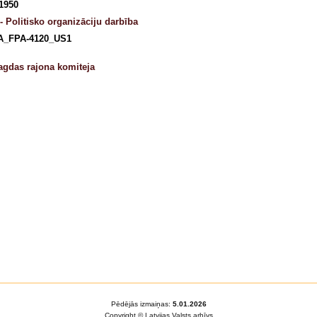
 1950
- Politisko organizāciju darbība
A_FPA-4120_US1
gdas rajona komiteja
Pēdējās izmaiņas:
5.01.2026
Copyright © Latvijas Valsts arhīvs