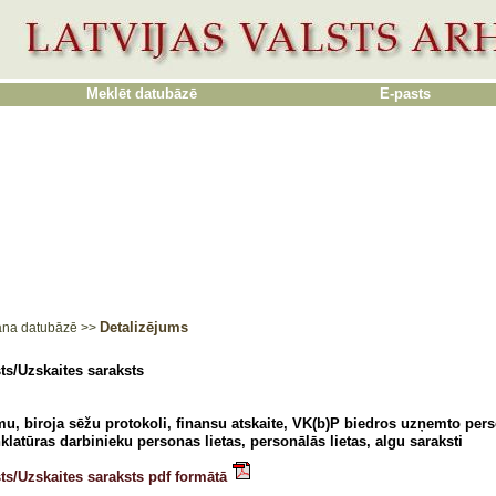
Meklēt datubāzē
E-pasts
Detalizējums
ana datubāzē
>>
ts/Uzskaites saraksts
u, biroja sēžu protokoli, finansu atskaite, VK(b)P biedros uzņemto pers
latūras darbinieku personas lietas, personālās lietas, algu saraksti
ts/Uzskaites saraksts pdf formātā