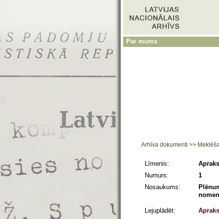
Par mums
Arhīva dokumenti
>>
Meklēš
Līmenis:
Apraks
Numurs:
1
Nosaukums:
Plēnum
nomenk
Lejuplādēt:
Apraks