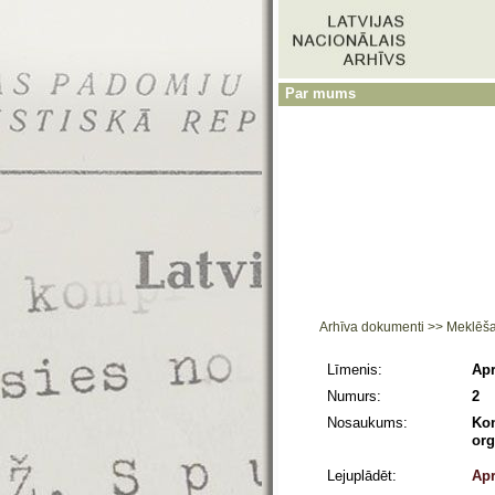
Par mums
Arhīva dokumenti
>>
Meklēš
Līmenis:
Apr
Numurs:
2
Nosaukums:
Kon
org
Lejuplādēt:
Apr