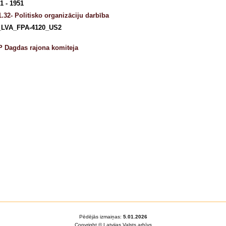
1 - 1951
.32- Politisko organizāciju darbība
_LVA_FPA-4120_US2
 Dagdas rajona komiteja
Pēdējās izmaiņas:
5.01.2026
Copyright © Latvijas Valsts arhīvs