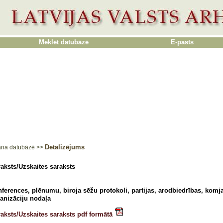
Meklēt datubāzē
E-pasts
Detalizējums
ana datubāzē
>>
aksts/Uzskaites saraksts
ferences, plēnumu, biroja sēžu protokoli, partijas, arodbiedrības, kom
anizāciju nodaļa
aksts/Uzskaites saraksts pdf formātā