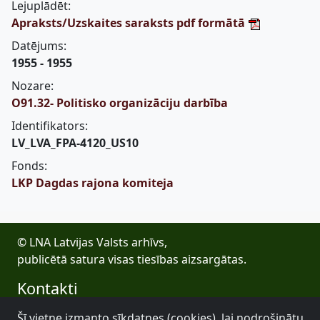
Lejuplādēt:
Apraksts/Uzskaites saraksts pdf formātā
Datējums:
1955 - 1955
Nozare:
O91.32- Politisko organizāciju darbība
Identifikators:
LV_LVA_FPA-4120_US10
Fonds:
LKP Dagdas rajona komiteja
© LNA Latvijas Valsts arhīvs,
publicētā satura visas tiesības aizsargātas.
Kontakti
E-pasts: lva@arhivi.gov.lv
Šī vietne izmanto sīkdatnes (cookies), lai nodrošinātu