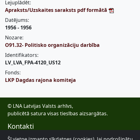
Lejuplādēt:
Apraksts/Uzskaites saraksts pdf formātā
Datējums:
1956 - 1956
Nozare:
O91.32- Politisko organizāciju darbība
Identifikators:
LV_LVA_FPA-4120_US12
Fonds:
LKP Dagdas rajona komiteja
© LNA Latvijas Valsts arhīvs,
publicētā satura visas tiesības aizsargātas.
Kontakti
E-pasts: lva@arhivi.gov.lv
Šī vietne izmanto sīkdatnes (cookies), lai nodrošinātu