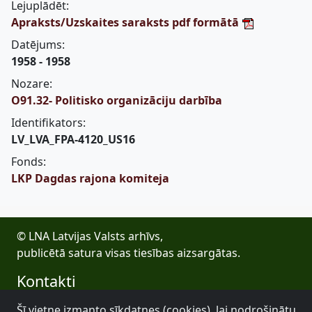
Lejuplādēt:
Apraksts/Uzskaites saraksts pdf formātā
Datējums:
1958 - 1958
Nozare:
O91.32- Politisko organizāciju darbība
Identifikators:
LV_LVA_FPA-4120_US16
Fonds:
LKP Dagdas rajona komiteja
© LNA Latvijas Valsts arhīvs,
publicētā satura visas tiesības aizsargātas.
Kontakti
E-pasts: lva@arhivi.gov.lv
Šī vietne izmanto sīkdatnes (cookies), lai nodrošinātu