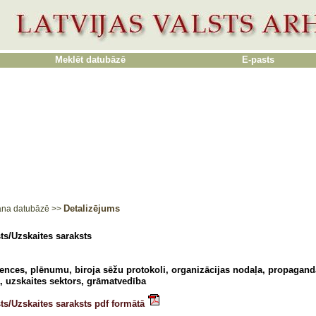
Meklēt datubāzē
E-pasts
Detalizējums
ana datubāzē
>>
ts/Uzskaites saraksts
ences, plēnumu, biroja sēžu protokoli, organizācijas nodaļa, propagand
, uzskaites sektors, grāmatvedība
ts/Uzskaites saraksts pdf formātā