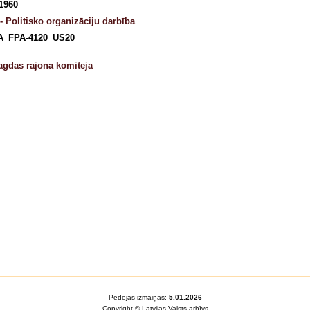
 1960
- Politisko organizāciju darbība
A_FPA-4120_US20
gdas rajona komiteja
Pēdējās izmaiņas:
5.01.2026
Copyright © Latvijas Valsts arhīvs