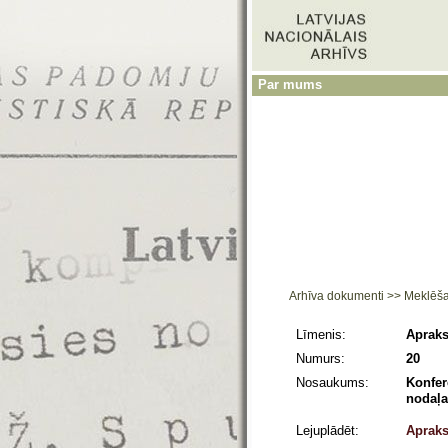
Par mums
Arhīva dokumenti
>>
Meklēš
Līmenis:
Apraks
Numurs:
20
Nosaukums:
Konfer
nodaļa
Lejuplādēt:
Apraks