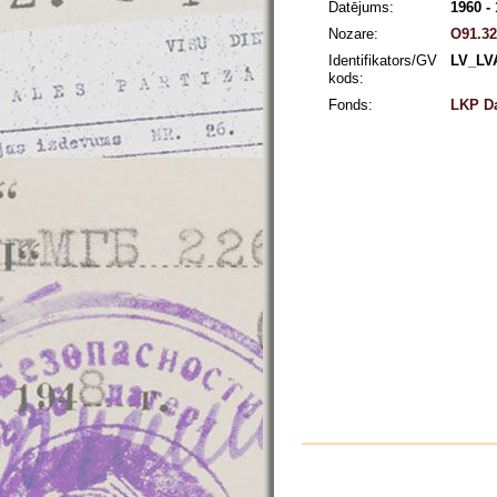
Datējums:
1960 -
Nozare:
O91.32
Identifikators/GV
LV_LV
kods:
Fonds:
LKP Da