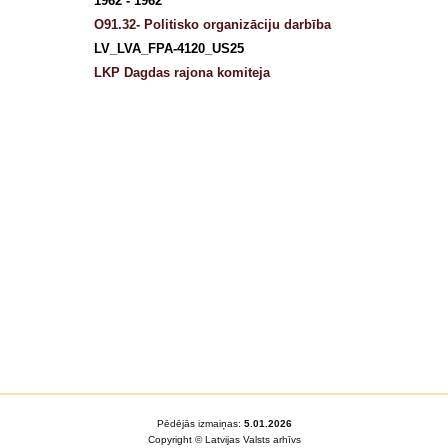
1962 - 1962
O91.32- Politisko organizāciju darbība
LV_LVA_FPA-4120_US25
LKP Dagdas rajona komiteja
Pēdējās izmaiņas:
5.01.2026
Copyright © Latvijas Valsts arhīvs