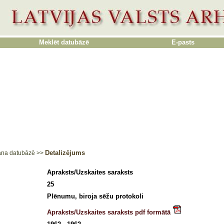
Meklēt datubāzē
E-pasts
Detalizējums
ana datubāzē
>>
Apraksts/Uzskaites saraksts
25
Plēnumu, biroja sēžu protokoli
Apraksts/Uzskaites saraksts pdf formātā