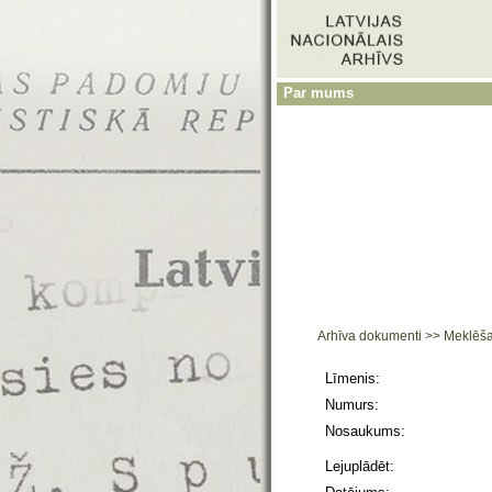
Par mums
Arhīva dokumenti
>>
Meklēš
Līmenis:
Numurs:
Nosaukums:
Lejuplādēt: