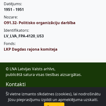
Datējums:
1951 - 1951
Nozare:
O91.32- Politisko organizāciju darbība
Identifikators:
LV_LVA_FPA-4120_US3
Fonds:
LKP Dagdas rajona komiteja
© LNA Latvijas Valsts arhīvs,
publicētā satura visas tiesības aizsargātas.
Kontakti
E-pasts: lva@arhivi.gov.lv
Šī vietne izmanto sīkdatnes (cookies), lai nodrošinātu
Tālrunis: +371 20027447
Jūsu pieprasījumu izpildi un apmeklējuma uzskaiti.
Bezdelīgu 1A, Rīga