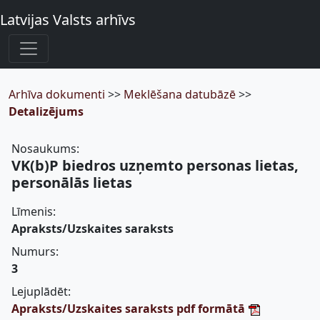
Latvijas Valsts arhīvs
Arhīva dokumenti
>>
Meklēšana datubāzē
>>
Detalizējums
Nosaukums:
VK(b)P biedros uzņemto personas lietas,
personālās lietas
Līmenis:
Apraksts/Uzskaites saraksts
Numurs:
3
Lejuplādēt:
Apraksts/Uzskaites saraksts pdf formātā