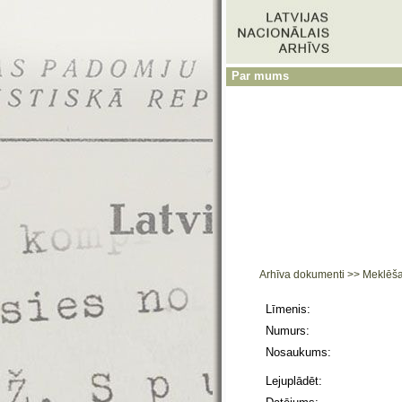
Par mums
Arhīva dokumenti
>>
Meklēš
Līmenis:
Numurs:
Nosaukums:
Lejuplādēt: