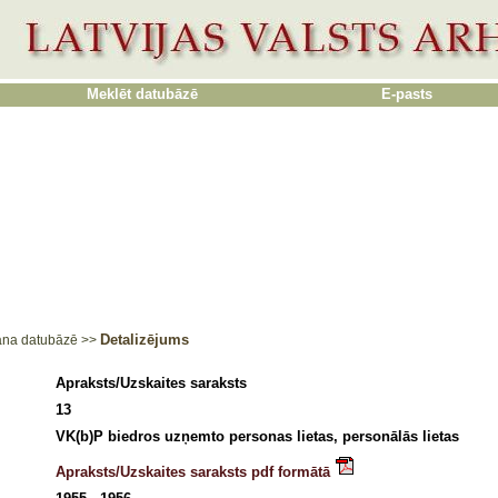
Meklēt datubāzē
E-pasts
Detalizējums
ana datubāzē
>>
Apraksts/Uzskaites saraksts
13
VK(b)P biedros uzņemto personas lietas, personālās lietas
Apraksts/Uzskaites saraksts pdf formātā