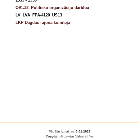
1955 - 1956
O91.32- Politisko organizāciju darbība
LV_LVA_FPA-4120_US13
LKP Dagdas rajona komiteja
Pēdējās izmaiņas:
5.01.2026
Copyright © Latvijas Valsts arhīvs