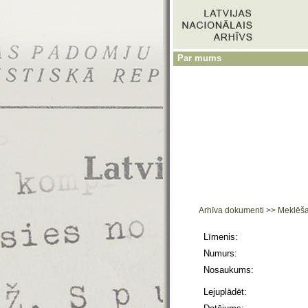
Par mums
Arhīva dokumenti
>>
Meklēš
Līmenis:
Numurs:
Nosaukums:
Lejuplādēt: