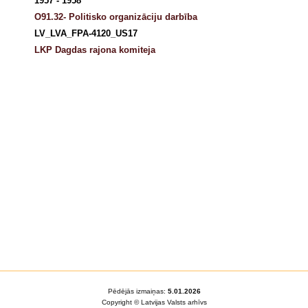
1957 - 1958
O91.32- Politisko organizāciju darbība
LV_LVA_FPA-4120_US17
LKP Dagdas rajona komiteja
Pēdējās izmaiņas:
5.01.2026
Copyright © Latvijas Valsts arhīvs