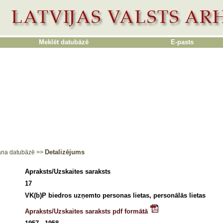
Meklēt datubāzē
E-pasts
Detalizējums
ana datubāzē
>>
Apraksts/Uzskaites saraksts
17
VK(b)P biedros uzņemto personas lietas, personālās lietas
Apraksts/Uzskaites saraksts pdf formātā