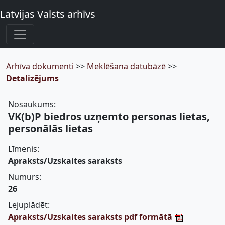
Latvijas Valsts arhīvs
Arhīva dokumenti
>>
Meklēšana datubāzē
>>
Detalizējums
Nosaukums:
VK(b)P biedros uzņemto personas lietas,
personālās lietas
Līmenis:
Apraksts/Uzskaites saraksts
Numurs:
26
Lejuplādēt:
Apraksts/Uzskaites saraksts pdf formātā