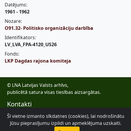
Datējums:
1961 - 1962
Nozare:
O91.32- Politisko organizāciju darbība
Identifikators:
LV_LVA_FPA-4120_US26
Fonds:
LKP Dagdas rajona komiteja
© LNA Latvijas Valsts arhīvs,
publicētā satura visas tiesības aizsargātas.
Kontakti
E-pasts: lva@arhivi.gov.lv
Šī vietne izmanto sīkdatnes (cookies), lai nodrošinātu
Tālrunis: +371 20027447
Jūsu pieprasījumu izpildi un apmeklējuma uzskaiti.
Bezdelīgu 1A, Rīga