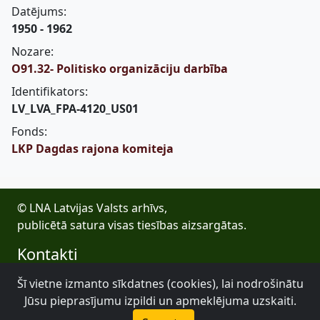
Datējums:
1950 - 1962
Nozare:
O91.32- Politisko organizāciju darbība
Identifikators:
LV_LVA_FPA-4120_US01
Fonds:
LKP Dagdas rajona komiteja
© LNA Latvijas Valsts arhīvs,
publicētā satura visas tiesības aizsargātas.
Kontakti
E-pasts: lva@arhivi.gov.lv
Šī vietne izmanto sīkdatnes (cookies), lai nodrošinātu
Tālrunis: +371 20027447
Jūsu pieprasījumu izpildi un apmeklējuma uzskaiti.
Bezdelīgu 1A, Rīga