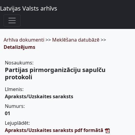
Latvijas Valsts arhīvs
Arhīva dokumenti
>>
Meklēšana datubāzē
>>
Detalizējums
Nosaukums:
Partijas pirmorganizāciju sapulču
protokoli
Līmenis:
Apraksts/Uzskaites saraksts
Numurs:
01
Lejuplādēt:
Apraksts/Uzskaites saraksts pdf formātā