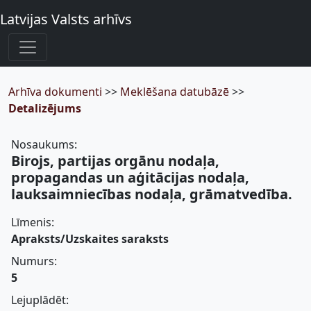
Latvijas Valsts arhīvs
Arhīva dokumenti
>>
Meklēšana datubāzē
>>
Detalizējums
Nosaukums:
Birojs, partijas orgānu nodaļa,
propagandas un aģitācijas nodaļa,
lauksaimniecības nodaļa, grāmatvedība.
Līmenis:
Apraksts/Uzskaites saraksts
Numurs:
5
Lejuplādēt: