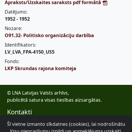
Apraksts/Uzskaites saraksts pdf formātā
Datējums:
1952 - 1952
Nozare:
O91.32- Politisko organizāciju darbība
Identifikators:
LV_LVA_FPA-4150_US5
Fonds:
LKP Skrundas rajona komiteja
© LNA Latvijas Valsts arhīvs,
publicētā satura visas tiesības aizsargātas.
Kontakti
E-pasts: lva@arhivi.gov.lv
Šī vietne izmanto sīkdatnes (cookies), lai nodrošinātu
Tālrunis: +371 20027447
Jūsu pieprasījumu izpildi un apmeklējuma uzskaiti.