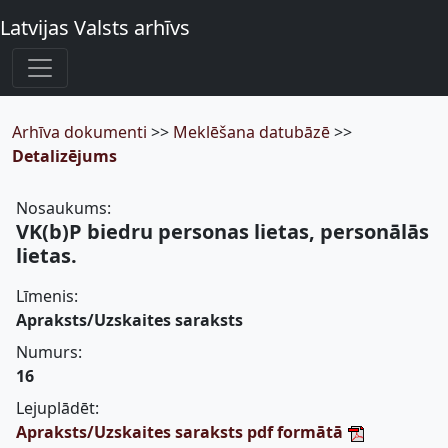
Latvijas Valsts arhīvs
Arhīva dokumenti
>>
Meklēšana datubāzē
>>
Detalizējums
Nosaukums:
VK(b)P biedru personas lietas, personālās
lietas.
Līmenis:
Apraksts/Uzskaites saraksts
Numurs:
16
Lejuplādēt:
Apraksts/Uzskaites saraksts pdf formātā