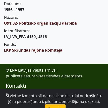
Datējums:
1956 - 1957
Nozare:
O91.32- Politisko organizāciju darbība
Identifikators:
LV_LVA_FPA-4150_US16
Fonds:
LKP Skrundas rajona komiteja
© LNA Latvijas Valsts arhīvs,
publicētā satura visas tiesības aizsargātas.
Kontakti
E-pasts: lva@arhivi.gov.lv
Šī vietne izmanto sīkdatnes (cookies), lai nodrošinātu
Tālrunis: +371 20027447
Jūsu pieprasījumu izpildi un apmeklējuma uzskaiti.
Bezdelīgu 1A, Rīga