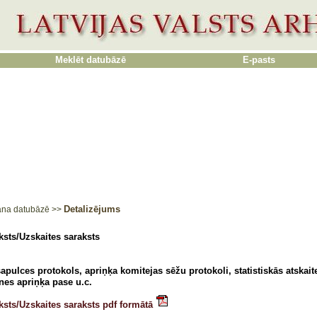
Meklēt datubāzē
E-pasts
Detalizējums
ana datubāzē
>>
ksts/Uzskaites saraksts
apulces protokols, apriņķa komitejas sēžu protokoli, statistiskās atskai
nes apriņķa pase u.c.
ksts/Uzskaites saraksts pdf formātā