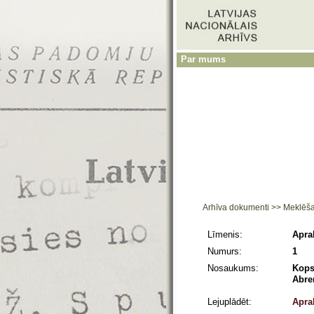
Par mums
Arhīva dokumenti
>>
Meklēš
Līmenis:
Apra
Numurs:
1
Nosaukums:
Kops
Abre
Lejuplādēt:
Apra