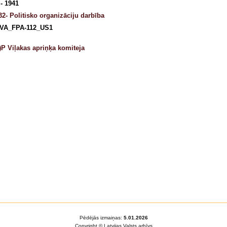
- 1941
32- Politisko organizāciju darbība
VA_FPA-112_US1
)P Viļakas apriņķa komiteja
Pēdējās izmaiņas:
5.01.2026
Copyright © Latvijas Valsts arhīvs