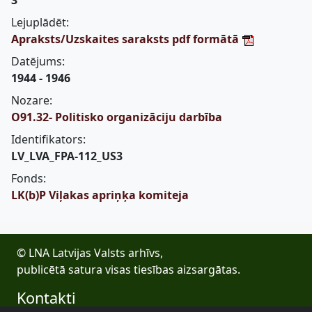
3
Lejuplādēt:
Apraksts/Uzskaites saraksts pdf formātā
Datējums:
1944 - 1946
Nozare:
O91.32- Politisko organizāciju darbība
Identifikators:
LV_LVA_FPA-112_US3
Fonds:
LK(b)P Viļakas apriņķa komiteja
© LNA Latvijas Valsts arhīvs,
publicētā satura visas tiesības aizsargātas.
Kontakti