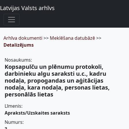
Latvijas Valsts arhīvs
Arhīva dokumenti
>>
Meklēšana datubāzē
>>
Detalizējums
Nosaukums:
Kopsapulču un plēnumu protokoli,
darbinieku algu saraksti u.c., kadru
nodaļa, propogandas un aģitācijas
nodaļa, kara nodaļa, personas lietas,
personālās lietas
Līmenis:
Apraksts/Uzskaites saraksts
Numurs: