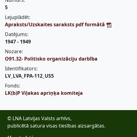
Numurs:
5
Lejuplādēt:
Apraksts/Uzskaites saraksts pdf formātā
Datējums:
1947 - 1949
Nozare:
O91.32- Politisko organizāciju darbība
Identifikators:
LV_LVA_FPA-112_US5
Fonds:
LK(b)P Viļakas apriņķa komiteja
© LNA Latvijas Valsts arhīvs,
publicētā satura visas tiesības aizsargātas.