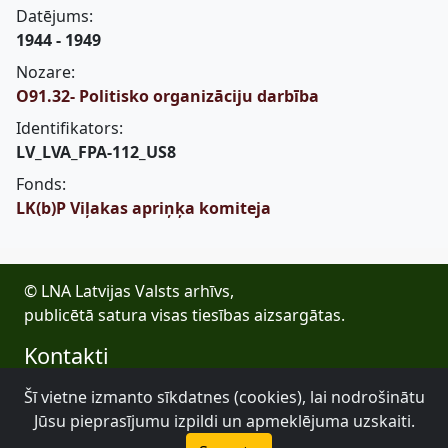
Datējums:
1944 - 1949
Nozare:
O91.32- Politisko organizāciju darbība
Identifikators:
LV_LVA_FPA-112_US8
Fonds:
LK(b)P Viļakas apriņķa komiteja
© LNA Latvijas Valsts arhīvs,
publicētā satura visas tiesības aizsargātas.
Kontakti
E-pasts: lva@arhivi.gov.lv
Šī vietne izmanto sīkdatnes (cookies), lai nodrošinātu
Tālrunis: +371 20027447
Jūsu pieprasījumu izpildi un apmeklējuma uzskaiti.
Bezdelīgu 1A, Rīga