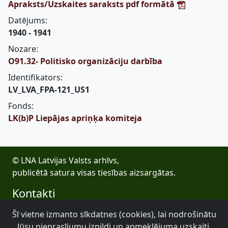
Apraksts/Uzskaites saraksts pdf formātā
Datējums:
1940 - 1941
Nozare:
O91.32- Politisko organizāciju darbība
Identifikators:
LV_LVA_FPA-121_US1
Fonds:
LK(b)P Liepājas apriņķa komiteja
© LNA Latvijas Valsts arhīvs,
publicētā satura visas tiesības aizsargātas.
Kontakti
E-pasts: lva@arhivi.gov.lv
Šī vietne izmanto sīkdatnes (cookies), lai nodrošinātu
Tālrunis: +371 20027447
Jūsu pieprasījumu izpildi un apmeklējuma uzskaiti.