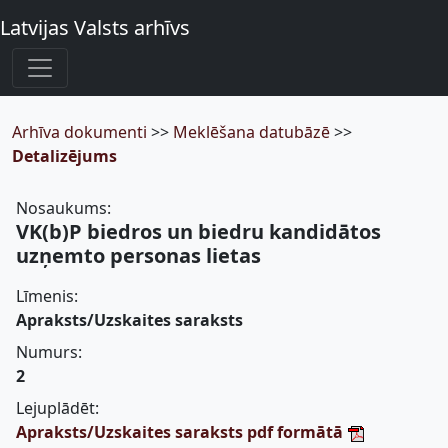
Latvijas Valsts arhīvs
Arhīva dokumenti
>>
Meklēšana datubāzē
>>
Detalizējums
Nosaukums:
VK(b)P biedros un biedru kandidātos
uzņemto personas lietas
Līmenis:
Apraksts/Uzskaites saraksts
Numurs:
2
Lejuplādēt:
Apraksts/Uzskaites saraksts pdf formātā