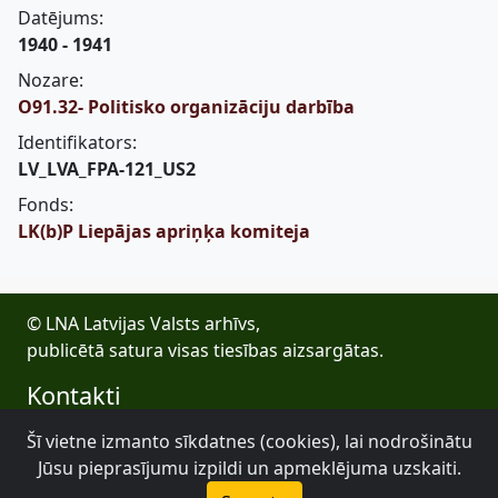
Datējums:
1940 - 1941
Nozare:
O91.32- Politisko organizāciju darbība
Identifikators:
LV_LVA_FPA-121_US2
Fonds:
LK(b)P Liepājas apriņķa komiteja
© LNA Latvijas Valsts arhīvs,
publicētā satura visas tiesības aizsargātas.
Kontakti
E-pasts: lva@arhivi.gov.lv
Šī vietne izmanto sīkdatnes (cookies), lai nodrošinātu
Tālrunis: +371 20027447
Jūsu pieprasījumu izpildi un apmeklējuma uzskaiti.
Bezdelīgu 1A, Rīga