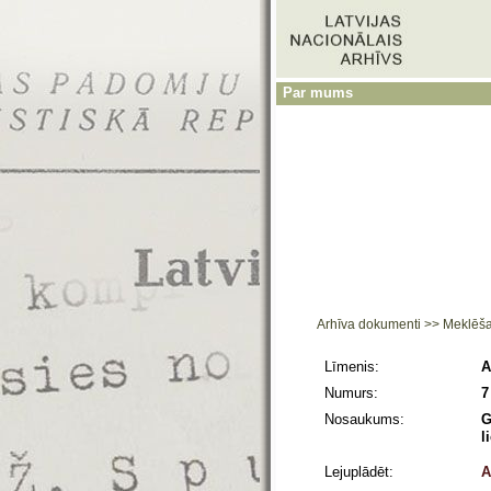
Par mums
Arhīva dokumenti
>>
Meklēš
Līmenis:
A
Numurs:
7
Nosaukums:
G
l
Lejuplādēt:
A