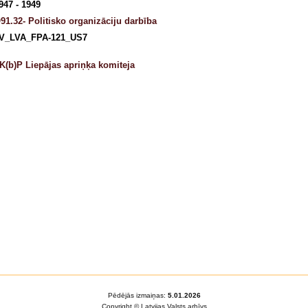
947 - 1949
91.32- Politisko organizāciju darbība
V_LVA_FPA-121_US7
K(b)P Liepājas apriņķa komiteja
Pēdējās izmaiņas:
5.01.2026
Copyright © Latvijas Valsts arhīvs