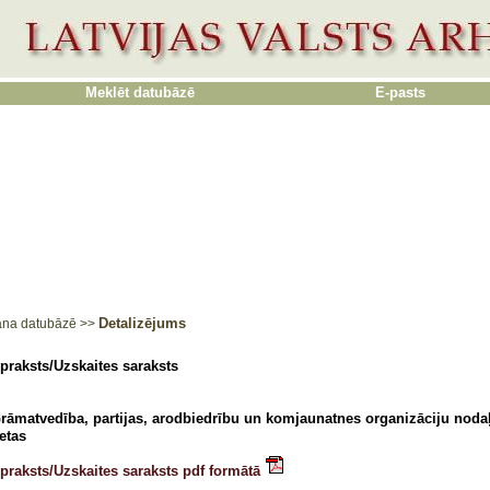
Meklēt datubāzē
E-pasts
Detalizējums
ana datubāzē
>>
praksts/Uzskaites saraksts
rāmatvedība, partijas, arodbiedrību un komjaunatnes organizāciju noda
ietas
praksts/Uzskaites saraksts pdf formātā