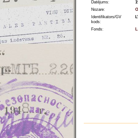
Datējums:
1
Nozare:
O
Identifikators/GV
L
kods:
Fonds:
L