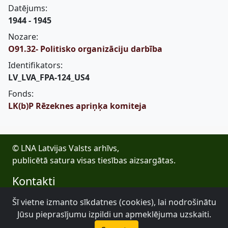
Datējums:
1944 - 1945
Nozare:
O91.32- Politisko organizāciju darbība
Identifikators:
LV_LVA_FPA-124_US4
Fonds:
LK(b)P Rēzeknes apriņķa komiteja
© LNA Latvijas Valsts arhīvs,
publicētā satura visas tiesības aizsargātas.
Kontakti
E-pasts: lva@arhivi.gov.lv
Šī vietne izmanto sīkdatnes (cookies), lai nodrošinātu
Tālrunis: +371 20027447
Jūsu pieprasījumu izpildi un apmeklējuma uzskaiti.
Bezdelīgu 1A, Rīga