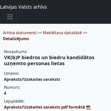
Latvijas Valsts arhīvs
Arhīva dokumenti
>>
Meklēšana datubāzē
>>
Detalizējums
Nosaukums:
VK(b)P biedros un biedru kandidātos
uzņemto personas lietas
Līmenis:
Apraksts/Uzskaites saraksts
Numurs:
4
Lejuplādēt:
Apraksts/Uzskaites saraksts pdf formātā