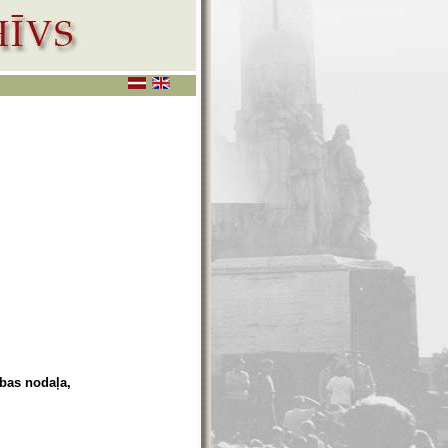
ības nodaļa,