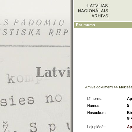
Par mums
Arhīva dokumenti
>>
Meklēš
Līmenis:
Ap
Numurs:
5
Nosaukums:
Bi
gr
Lejuplādēt:
Ap