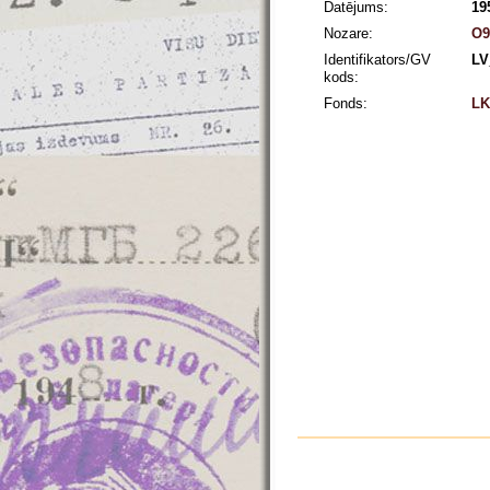
Datējums:
19
Nozare:
O9
Identifikators/GV
LV
kods:
Fonds:
LK