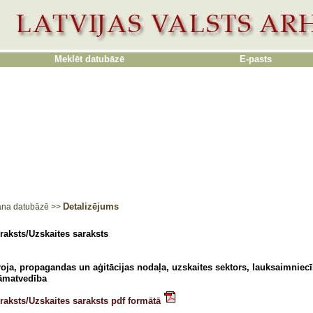
Meklēt datubāzē
E-pasts
Detalizējums
ana datubāzē
>>
raksts/Uzskaites saraksts
roja, propagandas un aģitācijas nodaļa, uzskaites sektors, lauksaimniec
āmatvedība
raksts/Uzskaites saraksts pdf formātā