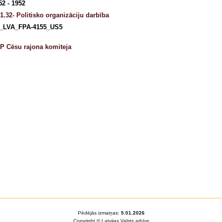
52 - 1952
1.32- Politisko organizāciju darbība
_LVA_FPA-4155_US5
P Cēsu rajona komiteja
Pēdējās izmaiņas:
5.01.2026
Copyright © Latvijas Valsts arhīvs