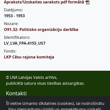
Apraksts/Uzskaites saraksts pdf formātā
Datējums:
1953 - 1953
Nozare:
O91.32- Politisko organizāciju darbība
Identifikators:
LV_LVA_FPA-4155_US7
Fonds:
LKP Cēsu rajona komiteja
© LNA Latvijas Valsts arhīvs,
publicētā satura visas tiesības aizsargātas.
Kontakti
E-pasts: lva@arhivi.gov.lv
Šī vietne izmanto sīkdatnes (cookies), lai nodrošinātu
Tālrunis: +371 20027447
Jūsu pieprasījumu izpildi un apmeklējuma uzskaiti.