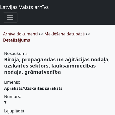
Latvijas Valsts arhīvs
Arhīva dokumenti
>>
Meklēšana datubāzē
>>
Detalizējums
Nosaukums:
Biroja, propagandas un aģitācijas nodaļa,
uzskaites sektors, lauksaimniecības
nodaļa, grāmatvedība
Līmenis:
Apraksts/Uzskaites saraksts
Numurs:
7
Lejuplādēt: