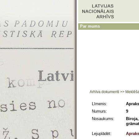
Par mums
Arhīva dokumenti
>>
Meklēš
Līmenis:
Apraks
Numurs:
9
Nosaukums:
Biroja
grāmat
Lejuplādēt:
Apraks