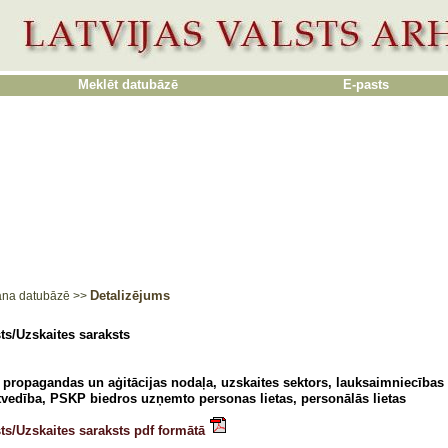
Meklēt datubāzē
E-pasts
Detalizējums
ana datubāzē
>>
ts/Uzskaites saraksts
, propagandas un aģitācijas nodaļa, uzskaites sektors, lauksaimniecības
vedība, PSKP biedros uzņemto personas lietas, personālās lietas
ts/Uzskaites saraksts pdf formātā