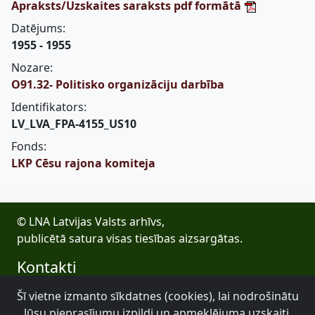
Apraksts/Uzskaites saraksts pdf formātā
Datējums:
1955 - 1955
Nozare:
O91.32- Politisko organizāciju darbība
Identifikators:
LV_LVA_FPA-4155_US10
Fonds:
LKP Cēsu rajona komiteja
© LNA Latvijas Valsts arhīvs,
publicētā satura visas tiesības aizsargātas.
Kontakti
E-pasts: lva@arhivi.gov.lv
Šī vietne izmanto sīkdatnes (cookies), lai nodrošinātu
Tālrunis: +371 20027447
Jūsu pieprasījumu izpildi un apmeklējuma uzskaiti.