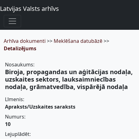
Latvijas Valsts arhīvs
Arhīva dokumenti
>>
Meklēšana datubāzē
>>
Detalizējums
Nosaukums:
Biroja, propagandas un aģitācijas nodaļa,
uzskaites sektors, lauksaimniecības
nodaļa, grāmatvedība, vispārējā nodaļa
Līmenis:
Apraksts/Uzskaites saraksts
Numurs:
10
Lejuplādēt: