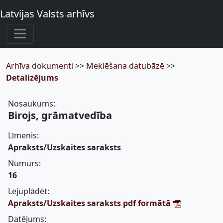
Latvijas Valsts arhīvs
Arhīva dokumenti
>>
Meklēšana datubāzē
>>
Detalizējums
Nosaukums:
Birojs, grāmatvedība
Līmenis:
Apraksts/Uzskaites saraksts
Numurs:
16
Lejuplādēt:
Apraksts/Uzskaites saraksts pdf formātā
Datējums: