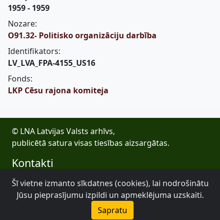
1959 - 1959
Nozare:
O91.32- Politisko organizāciju darbība
Identifikators:
LV_LVA_FPA-4155_US16
Fonds:
LKP Cēsu rajona komiteja
© LNA Latvijas Valsts arhīvs,
publicētā satura visas tiesības aizsargātas.
Kontakti
E-pasts: lva@arhivi.gov.lv
Šī vietne izmanto sīkdatnes (cookies), lai nodrošinātu
Tālrunis: +371 20027447
Jūsu pieprasījumu izpildi un apmeklējuma uzskaiti.
Bezdelīgu 1A, Rīga
Sapratu
Latvijas Valsts arhīvs