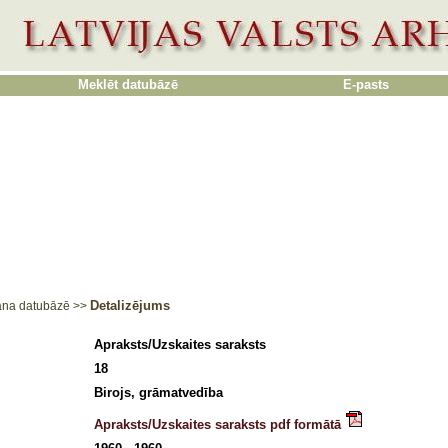
Meklēt datubāzē
E-pasts
Detalizējums
ana datubāzē
>>
Apraksts/Uzskaites saraksts
18
Birojs, grāmatvedība
Apraksts/Uzskaites saraksts pdf formātā