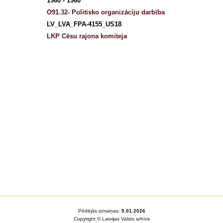
1960 - 1960
O91.32- Politisko organizāciju darbība
LV_LVA_FPA-4155_US18
LKP Cēsu rajona komiteja
Pēdējās izmaiņas:
5.01.2026
Copyright © Latvijas Valsts arhīvs