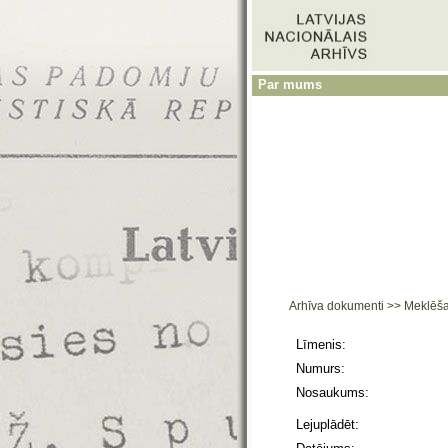
Par mums
Arhīva dokumenti
>>
Meklēš
Līmenis:
Numurs:
Nosaukums:
Lejuplādēt: