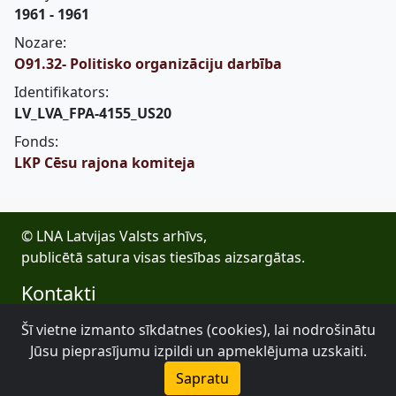
1961 - 1961
Nozare:
O91.32- Politisko organizāciju darbība
Identifikators:
LV_LVA_FPA-4155_US20
Fonds:
LKP Cēsu rajona komiteja
© LNA Latvijas Valsts arhīvs,
publicētā satura visas tiesības aizsargātas.
Kontakti
E-pasts: lva@arhivi.gov.lv
Šī vietne izmanto sīkdatnes (cookies), lai nodrošinātu
Tālrunis: +371 20027447
Jūsu pieprasījumu izpildi un apmeklējuma uzskaiti.
Bezdelīgu 1A, Rīga
Sapratu
Latvijas Valsts arhīvs