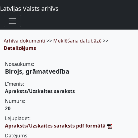
Latvijas Valsts arhīvs
Arhīva dokumenti
>>
Meklēšana datubāzē
>>
Detalizējums
Nosaukums:
Birojs, grāmatvedība
Līmenis:
Apraksts/Uzskaites saraksts
Numurs:
20
Lejuplādēt:
Apraksts/Uzskaites saraksts pdf formātā
Datējums: