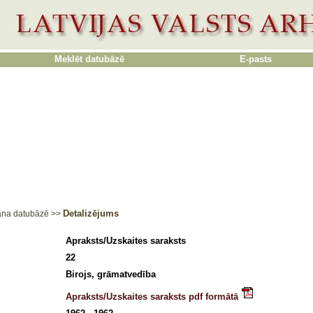
Meklēt datubāzē
E-pasts
Detalizējums
ana datubāzē
>>
Apraksts/Uzskaites saraksts
22
Birojs, grāmatvedība
Apraksts/Uzskaites saraksts pdf formātā