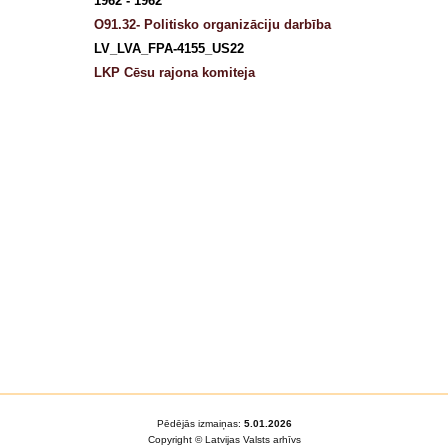
1962 - 1962
O91.32- Politisko organizāciju darbība
LV_LVA_FPA-4155_US22
LKP Cēsu rajona komiteja
Pēdējās izmaiņas:
5.01.2026
Copyright © Latvijas Valsts arhīvs