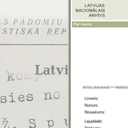
Par mums
Arhīva dokumenti
>>
Meklēš
Līmenis:
Numurs:
Nosaukums:
Lejuplādēt: