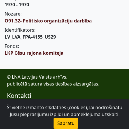
1970 - 1970
Nozare:
O91.32- Politisko organizāciju darbība
Identifikators:
LV_LVA_FPA-4155_US29
Fonds:
LKP Cēsu rajona komiteja
© LNA Latvijas Valsts arhīvs,
publicētā satura visas tiesības aizsargātas.
Kontakti
E-pasts: lva@arhivi.gov.lv
Šī vietne izmanto sīkdatnes (cookies), lai nodrošinātu
Tālrunis: +371 20027447
Jūsu pieprasījumu izpildi un apmeklējuma uzskaiti.
Bezdelīgu 1A, Rīga
Sapratu
Latvijas Valsts arhīvs