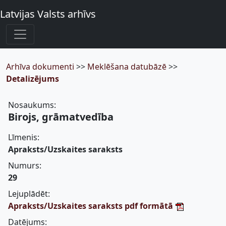
Latvijas Valsts arhīvs
Arhīva dokumenti
>>
Meklēšana datubāzē
>>
Detalizējums
Nosaukums:
Birojs, grāmatvedība
Līmenis:
Apraksts/Uzskaites saraksts
Numurs:
29
Lejuplādēt:
Apraksts/Uzskaites saraksts pdf formātā
Datējums: