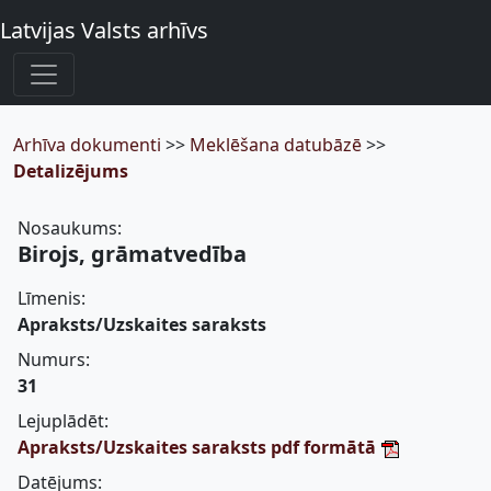
Latvijas Valsts arhīvs
Arhīva dokumenti
>>
Meklēšana datubāzē
>>
Detalizējums
Nosaukums:
Birojs, grāmatvedība
Līmenis:
Apraksts/Uzskaites saraksts
Numurs:
31
Lejuplādēt:
Apraksts/Uzskaites saraksts pdf formātā
Datējums: