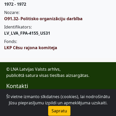
1972 - 1972
Nozare:
O91.32- Politisko organizāciju darbība
Identifikators:
LV_LVA_FPA-4155_US31
Fonds:
LKP Cēsu rajona komiteja
© LNA Latvijas Valsts arhīvs,
publicētā satura visas tiesības aizsargātas.
Kontakti
E-pasts: lva@arhivi.gov.lv
Šī vietne izmanto sīkdatnes (cookies), lai nodrošinātu
Tālrunis: +371 20027447
Jūsu pieprasījumu izpildi un apmeklējuma uzskaiti.
Bezdelīgu 1A, Rīga
Sapratu
Latvijas Valsts arhīvs