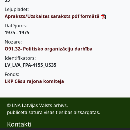
35
Lejuplādēt:
Apraksts/Uzskaites saraksts pdf formātā
Datējums:
1975 - 1975
Nozare:
O91.32- Politisko organizāciju darbība
Identifikators:
LV_LVA_FPA-4155_US35
Fonds:
LKP Cēsu rajona komiteja
© LNA Latvijas Valsts arhīvs,
publicētā satura visas tiesības aizsargātas.
Kontakti