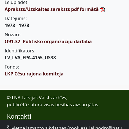
Lejuplādēt:
Apraksts/Uzskaites saraksts pdf formātā
Datējums:
1978 - 1978
Nozare:
O91.32- Politisko organizāciju darbība
Identifikators:
LV_LVA_FPA-4155_US38
Fonds:
LKP Cēsu rajona komiteja
© LNA Latvijas Valsts arhīvs,
publicētā satura visas tiesības aizsargātas.
Kontakti
E-pasts: lva@arhivi.gov.lv
Šī vietne izmanto sīkdatnes (cookies), lai nodrošinātu