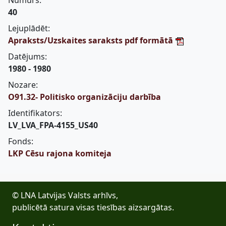
Numurs:
40
Lejuplādēt:
Apraksts/Uzskaites saraksts pdf formātā
Datējums:
1980 - 1980
Nozare:
O91.32- Politisko organizāciju darbība
Identifikators:
LV_LVA_FPA-4155_US40
Fonds:
LKP Cēsu rajona komiteja
© LNA Latvijas Valsts arhīvs,
publicētā satura visas tiesības aizsargātas.