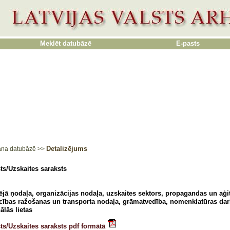
Meklēt datubāzē
E-pasts
Detalizējums
ana datubāzē
>>
ts/Uzskaites saraksts
ējā ņodaļa, organizācijas nodaļa, uzskaites sektors, propagandas un aģi
cības ražošanas un transporta nodaļa, grāmatvedība, nomenklatūras dar
ālās lietas
ts/Uzskaites saraksts pdf formātā