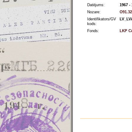
Datējums:
1967 -
Nozare:
O91.32
Identifikators/GV
LV_LV
kods:
Fonds:
LKP Cē