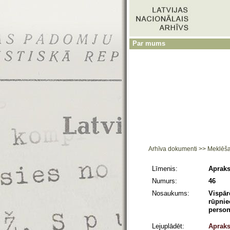
Par mums
Arhīva dokumenti
>>
Meklēš
Līmenis:
Apraks
Numurs:
46
Nosaukums:
Vispār
rūpnie
person
Lejuplādēt:
Apraks