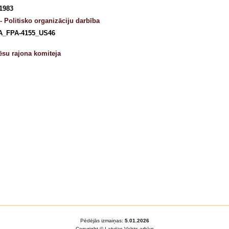
 1983
- Politisko organizāciju darbība
A_FPA-4155_US46
su rajona komiteja
Pēdējās izmaiņas:
5.01.2026
Copyright © Latvijas Valsts arhīvs