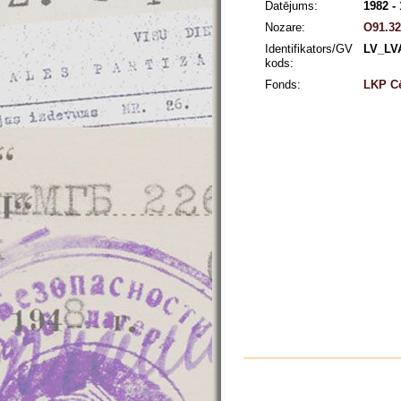
Datējums:
1982 -
Nozare:
O91.32
Identifikators/GV
LV_LV
kods:
Fonds:
LKP Cē