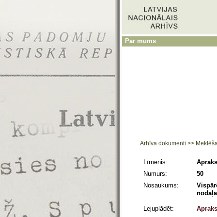
Par mums
Arhīva dokumenti
>>
Meklēš
Līmenis:
Apraks
Numurs:
50
Nosaukums:
Vispār
nodaļa
Lejuplādēt:
Apraks