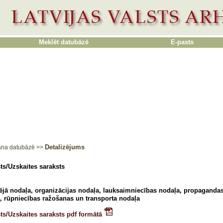
Meklēt datubāzē
E-pasts
Detalizējums
ana datubāzē
>>
ts/Uzskaites saraksts
ējā nodaļa, organizācijas nodaļa, lauksaimniecības nodaļa, propagandas
, rūpniecības ražošanas un transporta nodaļa
ts/Uzskaites saraksts pdf formātā