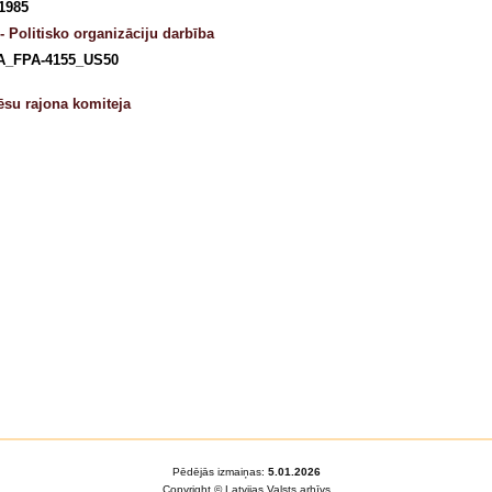
 1985
- Politisko organizāciju darbība
A_FPA-4155_US50
su rajona komiteja
Pēdējās izmaiņas:
5.01.2026
Copyright © Latvijas Valsts arhīvs