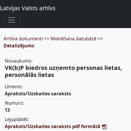
Latvijas Valsts arhīvs
Arhīva dokumenti
>>
Meklēšana datubāzē
>>
Detalizējums
Nosaukums:
VK(b)P biedros uzņemto personas lietas,
personālās lietas
Līmenis:
Apraksts/Uzskaites saraksts
Numurs:
13
Lejuplādēt:
Apraksts/Uzskaites saraksts pdf formātā