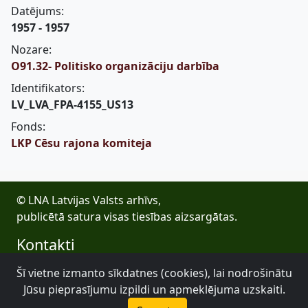
Datējums:
1957 - 1957
Nozare:
O91.32- Politisko organizāciju darbība
Identifikators:
LV_LVA_FPA-4155_US13
Fonds:
LKP Cēsu rajona komiteja
© LNA Latvijas Valsts arhīvs,
publicētā satura visas tiesības aizsargātas.
Kontakti
E-pasts: lva@arhivi.gov.lv
Šī vietne izmanto sīkdatnes (cookies), lai nodrošinātu
Tālrunis: +371 20027447
Jūsu pieprasījumu izpildi un apmeklējuma uzskaiti.
Bezdelīgu 1A, Rīga