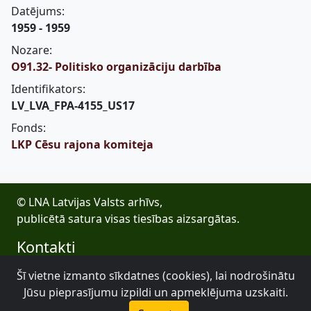
Datējums:
1959 - 1959
Nozare:
O91.32- Politisko organizāciju darbība
Identifikators:
LV_LVA_FPA-4155_US17
Fonds:
LKP Cēsu rajona komiteja
© LNA Latvijas Valsts arhīvs,
publicētā satura visas tiesības aizsargātas.
Kontakti
E-pasts: lva@arhivi.gov.lv
Šī vietne izmanto sīkdatnes (cookies), lai nodrošinātu
Tālrunis: +371 20027447
Jūsu pieprasījumu izpildi un apmeklējuma uzskaiti.
Bezdelīgu 1A, Rīga