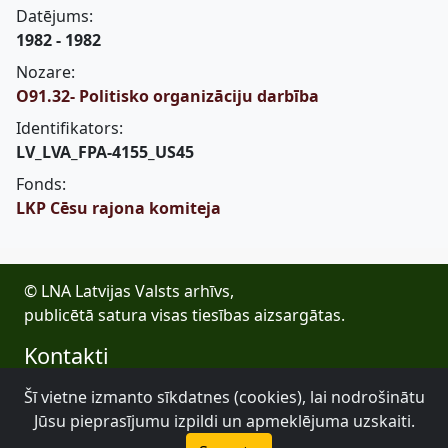
Datējums:
1982 - 1982
Nozare:
O91.32- Politisko organizāciju darbība
Identifikators:
LV_LVA_FPA-4155_US45
Fonds:
LKP Cēsu rajona komiteja
© LNA Latvijas Valsts arhīvs,
publicētā satura visas tiesības aizsargātas.
Kontakti
E-pasts: lva@arhivi.gov.lv
Šī vietne izmanto sīkdatnes (cookies), lai nodrošinātu
Tālrunis: +371 20027447
Jūsu pieprasījumu izpildi un apmeklējuma uzskaiti.
Bezdelīgu 1A, Rīga