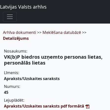
Latvijas Valsts arhīvs
Arhīva dokumenti
>>
Meklēšana datubāzē
>>
Detalizējums
Nosaukums:
VK(b)P biedros uzņemto personas lietas,
personālās lietas
Līmenis:
Apraksts/Uzskaites saraksts
Numurs:
45
Lejuplādēt:
Apraksts/Uzskaites saraksts pdf formātā