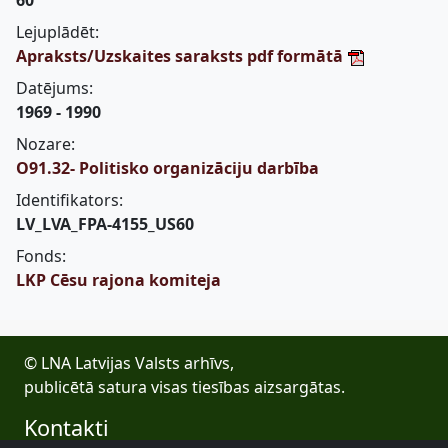
60
Lejuplādēt:
Apraksts/Uzskaites saraksts pdf formātā
Datējums:
1969 - 1990
Nozare:
O91.32- Politisko organizāciju darbība
Identifikators:
LV_LVA_FPA-4155_US60
Fonds:
LKP Cēsu rajona komiteja
© LNA Latvijas Valsts arhīvs,
publicētā satura visas tiesības aizsargātas.
Kontakti