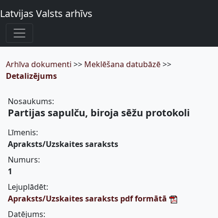
Latvijas Valsts arhīvs
Arhīva dokumenti
>>
Meklēšana datubāzē
>>
Detalizējums
Nosaukums:
Partijas sapulču, biroja sēžu protokoli
Līmenis:
Apraksts/Uzskaites saraksts
Numurs:
1
Lejuplādēt:
Apraksts/Uzskaites saraksts pdf formātā
Datējums: