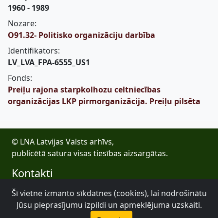
1960 - 1989
Nozare:
O91.32- Politisko organizāciju darbība
Identifikators:
LV_LVA_FPA-6555_US1
Fonds:
Preiļu rajona starpkolhozu celtniecības
organizācijas LKP pirmorganizācija. Preiļu pilsēta
© LNA Latvijas Valsts arhīvs,
publicētā satura visas tiesības aizsargātas.
Kontakti
E-pasts: lva@arhivi.gov.lv
Šī vietne izmanto sīkdatnes (cookies), lai nodrošinātu
Tālrunis: +371 20027447
Jūsu pieprasījumu izpildi un apmeklējuma uzskaiti.
Bezdelīgu 1A, Rīga