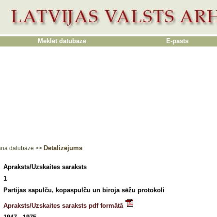
Meklēt datubāzē
E-pasts
Detalizējums
ana datubāzē
>>
Apraksts/Uzskaites saraksts
1
Partijas sapulču, kopaspulču un biroja sēžu protokoli
Apraksts/Uzskaites saraksts pdf formātā