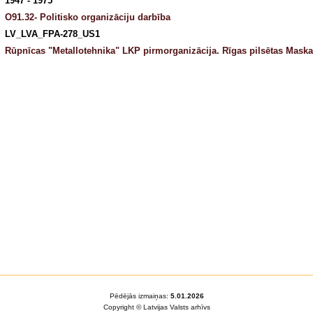
1947 - 1975
O91.32- Politisko organizāciju darbība
LV_LVA_FPA-278_US1
Rūpnīcas "Metallotehnika" LKP pirmorganizācija. Rīgas pilsētas Maska
Pēdējās izmaiņas:
5.01.2026
Copyright © Latvijas Valsts arhīvs