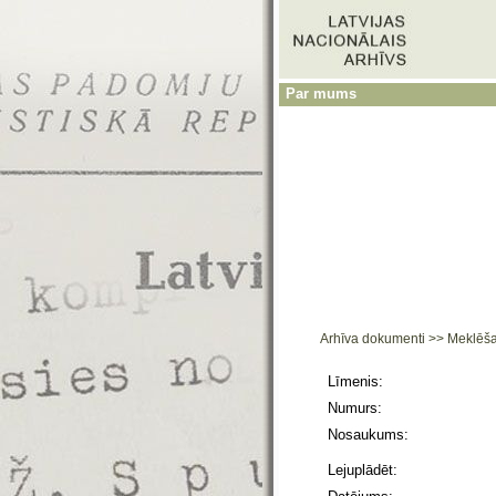
Par mums
Arhīva dokumenti
>>
Meklēš
Līmenis:
Numurs:
Nosaukums:
Lejuplādēt: