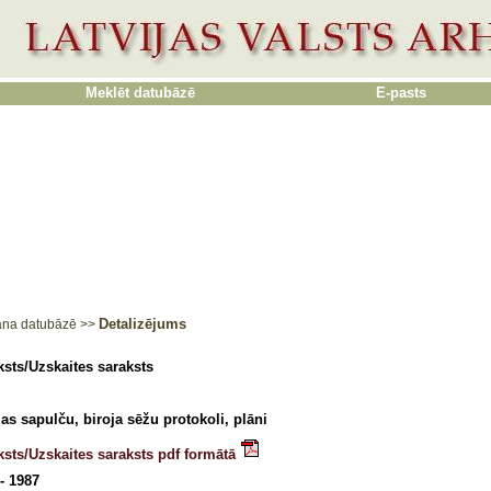
Meklēt datubāzē
E-pasts
Detalizējums
ana datubāzē
>>
sts/Uzskaites saraksts
jas sapulču, biroja sēžu protokoli, plāni
ksts/Uzskaites saraksts pdf formātā
- 1987