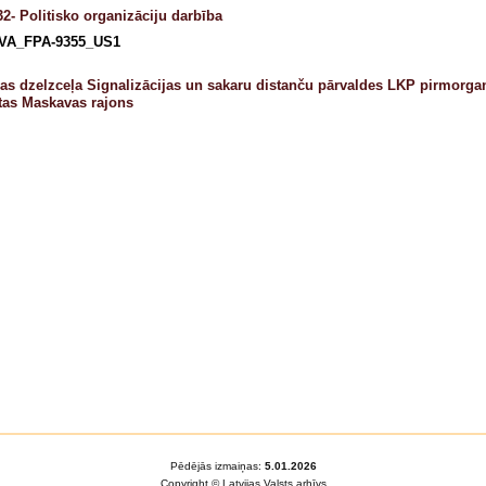
2- Politisko organizāciju darbība
VA_FPA-9355_US1
jas dzelzceļa Signalizācijas un sakaru distanču pārvaldes LKP pirmorgan
ētas Maskavas rajons
Pēdējās izmaiņas:
5.01.2026
Copyright © Latvijas Valsts arhīvs