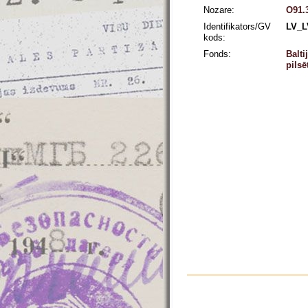
Nozare:
O91.3
Identifikators/GV
LV_L
kods:
Fonds:
Balti
pils