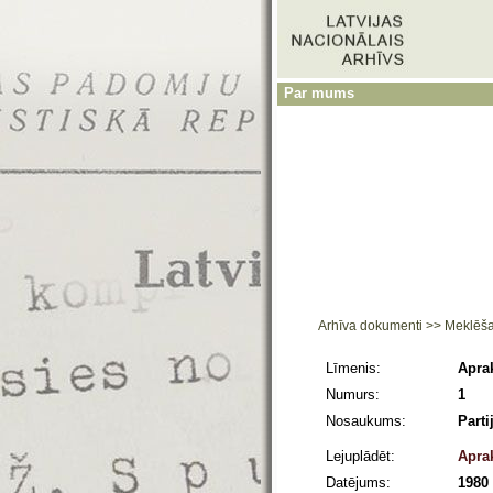
Par mums
Arhīva dokumenti
>>
Meklēš
Līmenis:
Aprak
Numurs:
1
Nosaukums:
Parti
Lejuplādēt:
Apra
Datējums:
1980 