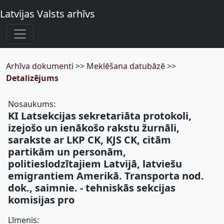
Latvijas Valsts arhīvs
Arhīva dokumenti
>>
Meklēšana datubāzē
>>
Detalizējums
Nosaukums:
KI Latsekcijas sekretariāta protokoli,
izejošo un ienākošo rakstu žurnāli,
sarakste ar LKP CK, KJS CK, citām
partikām un personām,
politieslodzītajiem Latvijā, latviešu
emigrantiem Amerikā. Transporta nod.
dok., saimnie. - tehniskās sekcijas
komisijas pro
Līmenis: